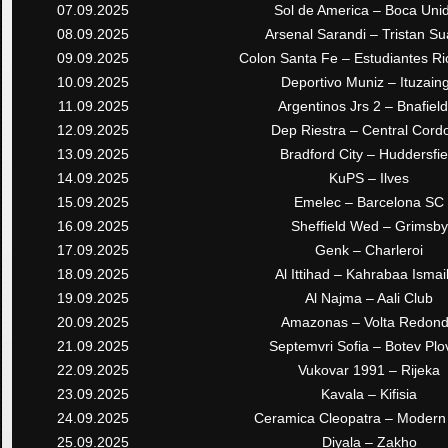
07.09.2025
Sol de America – Boca Uni
08.09.2025
Arsenal Sarandi – Tristan Su
09.09.2025
Colon Santa Fe – Estudiantes Ri
10.09.2025
Deportivo Muniz – Ituzain
11.09.2025
Argentinos Jrs 2 – Bnafield
12.09.2025
Dep Riestra – Central Cord
13.09.2025
Bradford City – Huddersfie
14.09.2025
KuPS – Ilves
15.09.2025
Emelec – Barcelona SC
16.09.2025
Sheffield Wed – Grimsby
17.09.2025
Genk – Charleroi
18.09.2025
Al Ittihad – Kahrabaa Ismail
19.09.2025
Al Najma – Aali Club
20.09.2025
Amazonas – Volta Redon
21.09.2025
Septemvri Sofia – Botev Plo
22.09.2025
Vukovar 1991 – Rijeka
23.09.2025
Kavala – Kifisia
24.09.2025
Ceramica Cleopatra – Modern
25.09.2025
Diyala – Zakho