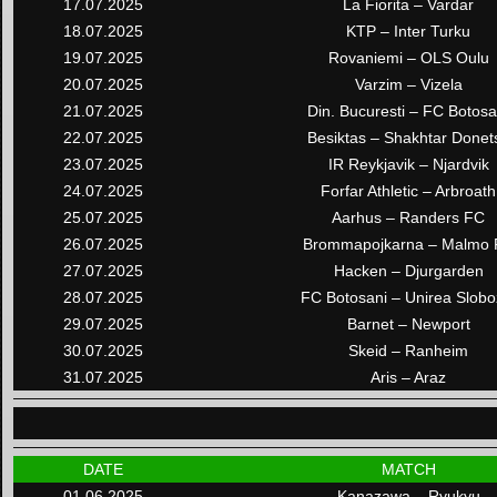
17.07.2025
La Fiorita – Vardar
18.07.2025
KTP – Inter Turku
19.07.2025
Rovaniemi – OLS Oulu
20.07.2025
Varzim – Vizela
21.07.2025
Din. Bucuresti – FC Botosa
22.07.2025
Besiktas – Shakhtar Donet
23.07.2025
IR Reykjavik – Njardvik
24.07.2025
Forfar Athletic – Arbroath
25.07.2025
Aarhus – Randers FC
26.07.2025
Brommapojkarna – Malmo 
27.07.2025
Hacken – Djurgarden
28.07.2025
FC Botosani – Unirea Slobo
29.07.2025
Barnet – Newport
30.07.2025
Skeid – Ranheim
31.07.2025
Aris – Araz
DATE
MATCH
01.06.2025
Kanazawa – Ryukyu