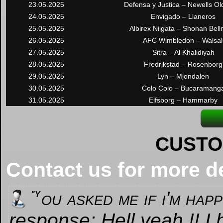
23.05.2025
Defensa y Justica – Newells Ol
24.05.2025
Envigado – Llaneros
25.05.2025
Albirex Niigata – Shonan Bel
26.05.2025
AFC Wimbledon – Walsal
27.05.2025
Sitra – Al Khalidiyah
28.05.2025
Fredrikstad – Rosenborg
29.05.2025
Lyn – Mjondalen
30.05.2025
Colo Colo – Bucaramang
31.05.2025
Elfsborg – Hammarby
CUSTO
Contact us for more d
ou asked me if i'm hap
"Y
response: Hell yeah !! I 