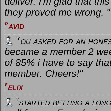
deliver. I'm glad that thi
they proved me wrong. "
avid
D
ou asked for an hones
"Y
became a member 2 week
of 85% i have to say t
member. Cheers!"
elix​
F
started betting a long
"I