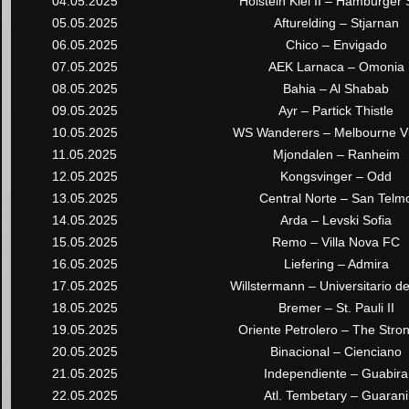
04.05.2025
Holstein Kiel II – Hamburger 
05.05.2025
Afturelding – Stjarnan
06.05.2025
Chico – Envigado
07.05.2025
AEK Larnaca – Omonia
08.05.2025
Bahia – Al Shabab
09.05.2025
Ayr – Partick Thistle
10.05.2025
WS Wanderers – Melbourne Vi
11.05.2025
Mjondalen – Ranheim
12.05.2025
Kongsvinger – Odd
13.05.2025
Central Norte – San Telm
14.05.2025
Arda – Levski Sofia
15.05.2025
Remo – Villa Nova FC
16.05.2025
Liefering – Admira
17.05.2025
Willstermann – Universitario de
18.05.2025
Bremer – St. Pauli II
19.05.2025
Oriente Petrolero – The Stro
20.05.2025
Binacional – Cienciano
21.05.2025
Independiente – Guabira
22.05.2025
Atl. Tembetary – Guarani