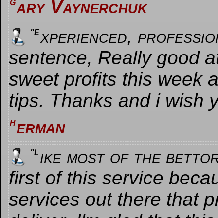
ary Vaynerchuk
G
xperienced, professio
"E
sentence, Really good a
sweet profits this week a
tips. Thanks and i wish y
erman​
H
ike most of the bettor
"L
first of this service beca
services out there that 