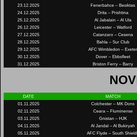
23.12.2025
Fenerbahce – Besiktas
24.12.2025
Drita – Prishtina
25.12.2025
Al Jabalain – Al Ula
26.12.2025
Leicester – Watford
27.12.2025
Catanzaro – Cesena
28.12.2025
Bahla – Sur Club
29.12.2025
AFC Wimbledon – Exete
30.12.2025
Dover – Ebbsfleet
31.12.2025
Briston Ferry – Barry
NOV
DATE
MATCH
01.11.2025
Colchester – MK Dons
02.11.2025
Ceara – Fluminense
03.11.2025
Gnistan – HJK
04.11.2025
Al Jandal – Al Bukiryah
05.11.2025
AFC Flyde – South Shield