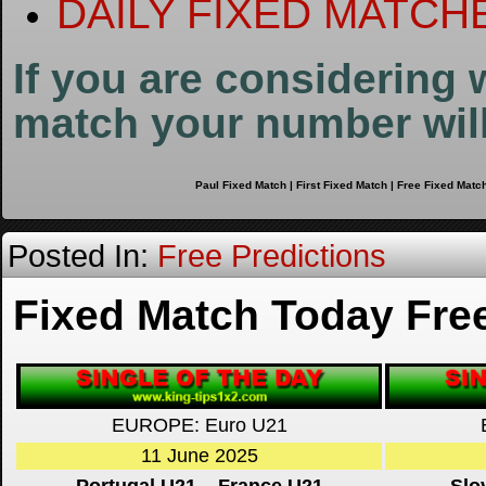
DAILY FIXED MATCH
fixed
match
and
If you are considering w
every
week
match your number will
100%
sure
ht
ft
Paul Fixed Match
|
First Fixed Match
|
Free Fixed Matc
fixed
match
Best
today.
Posted In:
Free Predictions
Site
for
best
Fixed Match Today Free
fixed
matches
Sure
Betting
or
xanthi-
EUROPE: Euro U21
fixed.matches.sportal.tips
est
11 June 2025
football