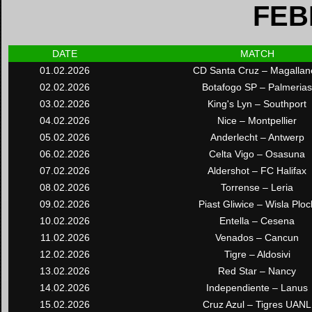
FEB
DATE
MATCH
01.02.2026
CD Santa Cruz – Magallan
02.02.2026
Botafogo SP – Palmerias
03.02.2026
King's Lyn – Southport
04.02.2026
Nice – Montpellier
05.02.2026
Anderlecht – Antwerp
06.02.2026
Celta Vigo – Osasuna
07.02.2026
Aldershot – FC Halifax
08.02.2026
Torrense – Leria
09.02.2026
Piast Gliwice – Wisla Ploc
10.02.2026
Entella – Cesena
11.02.2026
Venados – Cancun
12.02.2026
Tigre – Aldosivi
13.02.2026
Red Star – Nancy
14.02.2026
Independiente – Lanus
15.02.2026
Cruz Azul – Tigres UANL