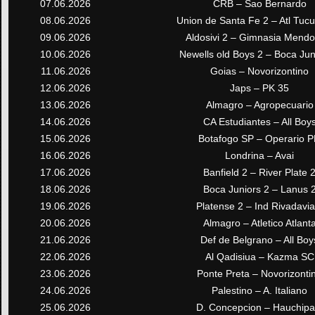
07.06.2026
CRB – Sao Bernardo
08.06.2026
Union de Santa Fe 2 – Atl Tuc
09.06.2026
Aldosivi 2 – Gimnasia Mendo
10.06.2026
Newells old Boys 2 – Boca Jun
11.06.2026
Goias – Novorizontino
12.06.2026
Japs – PK 35
13.06.2026
Almagro – Agropecuario
14.06.2026
CA Estudiantes – All Boy
15.06.2026
Botafogo SP – Operario 
16.06.2026
Londrina – Avai
17.06.2026
Banfield 2 – River Plate 
18.06.2026
Boca Juniors 2 – Lanus 
19.06.2026
Platense 2 – Ind Rivadavia
20.06.2026
Almagro – Atletico Atlant
21.06.2026
Def de Belgrano – All Boy
22.06.2026
Al Qadisiua – Kazma SC
23.06.2026
Ponte Preta – Novorizonti
24.06.2026
Palestino – A. Italiano
25.06.2026
D. Concepcion – Hauchipa