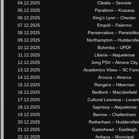
04.12.2025
Cibalia – Sesvete
05.12.2025
Paralimni – Krasava
06.12.2025
King's Lynn – Chester
07.12.2025
Empoli – Palermo
08.12.2025
Panserraikos – Panetolik
09.12.2025
Northampton – Huddersfie
10.12.2025
Buhimba – UPDF
11.12.2025
Liberia – Alajuelense
12.12.2025
Jong PSV – Almere City
13.12.2025
Academico Viseu – SC Fare
14.12.2025
Arouca – Alverca
15.12.2025
Rangers – Hibernian
16.12.2025
Bedford – Macclesfield
17.12.2025
Cultural Leonesa – Levan
18.12.2025
Saprissa – Alajuelense
19.12.2025
Barrow – Cheltenham
20.12.2025
Rotherham – Huddersfiel
21.12.2025
Gateshead – Eastleigh
22.12.2025
Antigua – Municipal