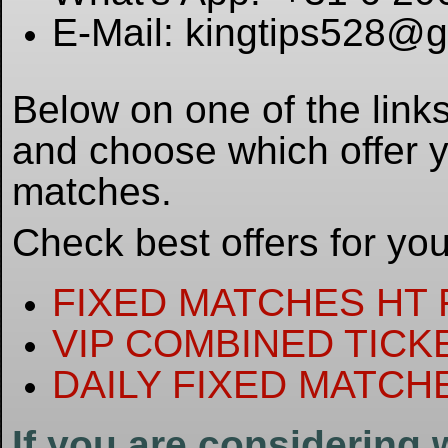
fixed
Free
E-Mail: kingtips528@
match
daily
and
combo
site
and
for
Best
single
Best
Below on one of the link
best
expert
today
fixed
picks.
free
matches.
king-
fixed
and choose which offer 
Sure
tips1x2.com
games
Betting;
100
FIXED
matches.
THE
sure
MATCHES
BEST
HT
FOOTBALL
VIP
FT100%
Check best offers for you
FIXED
SURE
PREDICTIONS
TIPS
http://king-
Expert
Free
tips1x2.com/
FIXED MATCHES HT 
Fixed
ticket
matches
football
100%
Matches
VIP COMBINED TICK
matches
sure
Odds
fixed
1×2.
or
match
fixed
sure
DAILY FIXED MATCH
matches
fixed
today,
100%
match
every
sure.
and
If you are considering w
week
paid
every