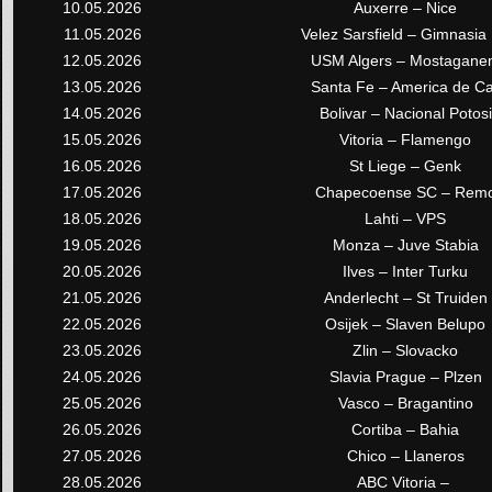
10.05.2026
Auxerre – Nice
11.05.2026
Velez Sarsfield – Gimnasia
12.05.2026
USM Algers – Mostagane
13.05.2026
Santa Fe – America de Ca
14.05.2026
Bolivar – Nacional Potosi
15.05.2026
Vitoria – Flamengo
16.05.2026
St Liege – Genk
17.05.2026
Chapecoense SC – Rem
18.05.2026
Lahti – VPS
19.05.2026
Monza – Juve Stabia
20.05.2026
Ilves – Inter Turku
21.05.2026
Anderlecht – St Truiden
22.05.2026
Osijek – Slaven Belupo
23.05.2026
Zlin – Slovacko
24.05.2026
Slavia Prague – Plzen
25.05.2026
Vasco – Bragantino
26.05.2026
Cortiba – Bahia
27.05.2026
Chico – Llaneros
28.05.2026
ABC Vitoria –