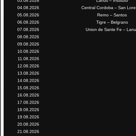
03.08.2026
Lanus – Instituto
04.08.2026
Central Cordoba – San Lor
05.08.2026
Remo – Santos
06.08.2026
Tigre – Belgrano
07.08.2026
Union de Sante Fe – Lan
08.08.2026
09.08.2026
10.08.2026
11.08.2026
12.08.2026
13.08.2026
14.08.2026
15.08.2026
16.08.2026
17.08.2026
18.08.2026
19.08.2026
20.08.2026
21.08.2026