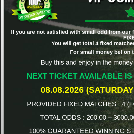
If you are not satisfied with small odd from our
FIX
You will get total 4 fixed matche
For small money bet on the
Buy this and enjoy in the money 
NEXT TICKET AVAILABLE IS
08.08.2026 (SATURDAY
PROVIDED
FIXED MATCHES
: 4 (
TOTAL ODDS : 200.00 – 3000.0
100% GUARANTEED WINNING S