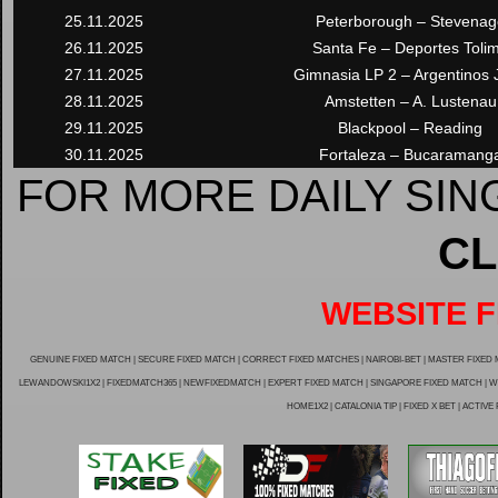
25.11.2025
Peterborough – Stevenag
26.11.2025
Santa Fe – Deportes Toli
27.11.2025
Gimnasia LP 2 – Argentinos 
28.11.2025
Amstetten – A. Lustenau
29.11.2025
Blackpool – Reading
30.11.2025
Fortaleza – Bucaramang
FOR MORE DAILY SIN
CL
WEBSITE F
GENUINE FIXED MATCH
|
SECURE FIXED MATCH
|
CORRECT FIXED MATCHES
|
NAIROBI-BET
|
MASTER FIXED
LEWANDOWSKI1X2
|
FIXEDMATCH365
|
NEWFIXEDMATCH
|
EXPERT FIXED MATCH
|
SINGAPORE FIXED MATCH
|
W
HOME1X2
|
CATALONIA TIP
|
FIXED X BET
|
ACTIVE