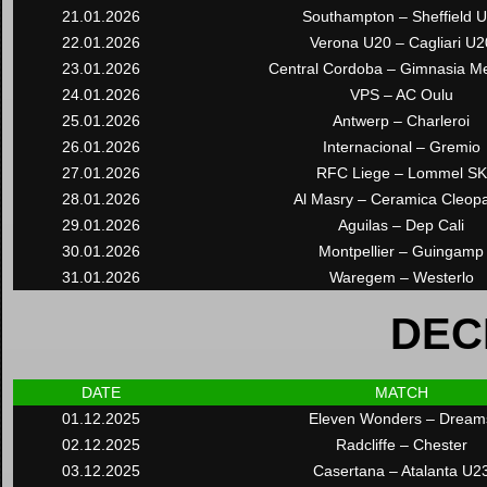
21.01.2026
Southampton – Sheffield U
22.01.2026
Verona U20 – Cagliari U2
23.01.2026
Central Cordoba – Gimnasia M
24.01.2026
VPS – AC Oulu
25.01.2026
Antwerp – Charleroi
26.01.2026
Internacional – Gremio
27.01.2026
RFC Liege – Lommel SK
28.01.2026
Al Masry – Ceramica Cleopa
29.01.2026
Aguilas – Dep Cali
30.01.2026
Montpellier – Guingamp
31.01.2026
Waregem – Westerlo
DEC
DATE
MATCH
01.12.2025
Eleven Wonders – Dream
02.12.2025
Radcliffe – Chester
03.12.2025
Casertana – Atalanta U2